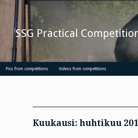
Skip
to
content
SSG Practical Competitio
Pics from competitions
Videos from competitions
Kuukausi: huhtikuu 20