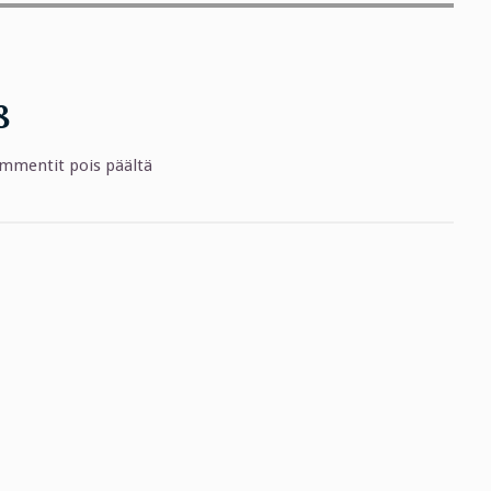
8
mmentit pois päältä
artikkelissa
SSG
Summer
Match
2018