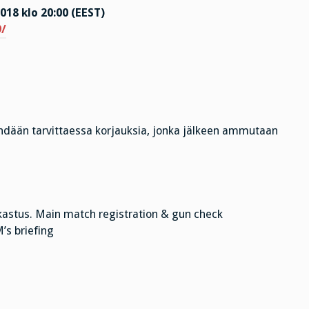
18 klo 20:00 (EEST)
9/
ehdään tarvittaessa korjauksia, jonka jälkeen ammutaan
kastus. Main match registration & gun check
’s briefing