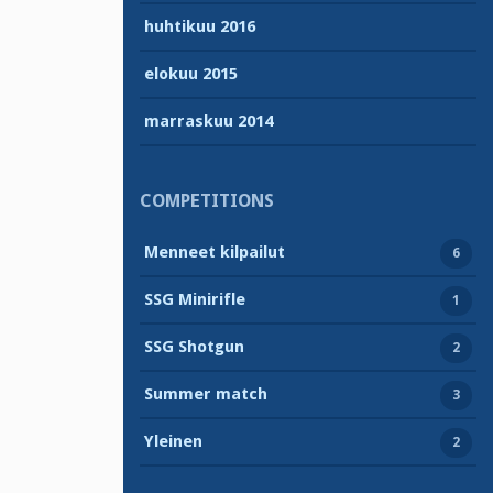
huhtikuu 2016
elokuu 2015
marraskuu 2014
COMPETITIONS
Menneet kilpailut
6
SSG Minirifle
1
SSG Shotgun
2
Summer match
3
Yleinen
2