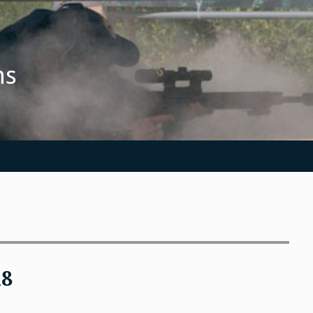
ns
18